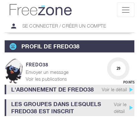
person
SE CONNECTER / CRÉER UN COMPTE
PROFIL DE FREDO38
FREDO38
29
Envoyer un message
Voir les publications
POINTS
play_arrow
L'ABONNEMENT DE FREDO38
Voir le détail
LES GROUPES DANS LESQUELS
Voir le
play_arrow
FREDO38 EST INSCRIT
détail