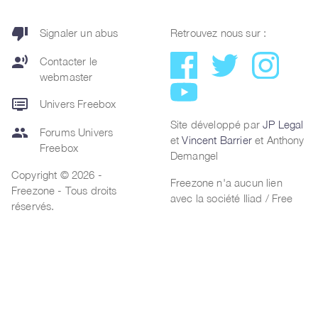
thumb_down
Signaler un abus
Retrouvez nous sur :
record_voice_over
Contacter le
webmaster
dvr
Univers Freebox
Site développé par
JP Legal
group
Forums Univers
et
Vincent Barrier
et Anthony
Freebox
Demangel
Copyright © 2026 -
Freezone n'a aucun lien
Freezone - Tous droits
avec la société Iliad / Free
réservés.