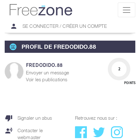
person
SE CONNECTER / CRÉER UN COMPTE
PROFIL DE FREDODIDO.88
FREDODIDO.88
2
Envoyer un message
Voir les publications
POINTS
thumb_down
Signaler un abus
Retrouvez nous sur :
record_voice_over
Contacter le
webmaster