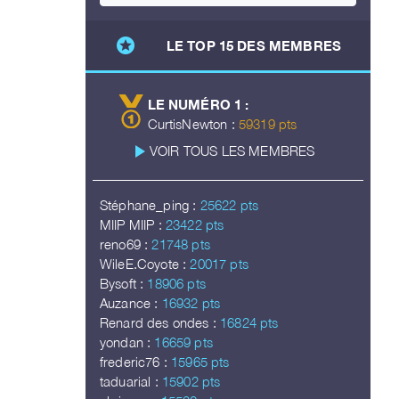
stars
LE TOP 15 DES MEMBRES
LE NUMÉRO 1 :
CurtisNewton :
59319 pts
play_arrow
VOIR TOUS LES MEMBRES
Stéphane_ping :
25622 pts
MIIP MIIP :
23422 pts
reno69 :
21748 pts
WileE.Coyote :
20017 pts
Bysoft :
18906 pts
Auzance :
16932 pts
Renard des ondes :
16824 pts
yondan :
16659 pts
frederic76 :
15965 pts
taduarial :
15902 pts