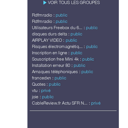
play_arrow
VOIR TOUS LES GROUPES
Rdfmradio :
public
Rdfmradio :
public
Utilisateurs Freebox du 6... :
public
disques durs delta :
public
AIRPLAY VIDEO :
public
Risques électromagnétiq... :
public
Inscription en ligne :
public
Souscription free Mini 4k :
public
Installation erreur 80 :
public
Arnaques téléphoniques :
public
francedxn :
public
Quotes :
public
vtu :
privé
joie :
public
CableReview.fr Actu SFR N... :
privé