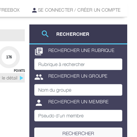
 FREEBOX
SE CONNECTER / CRÉER UN COMPTE
search
RECHERCHER
library_books
RECHERCHER UNE RUBRIQUE
176
POINTS
group
RECHERCHER UN GROUPE
play_arrow
 le détail
person
RECHERCHER UN MEMBRE
RECHERCHER