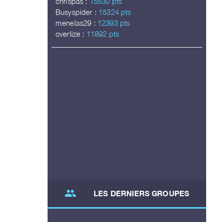
chrispas :
15530 pts
Busyspider :
15324 pts
menelas29 :
12393 pts
overlize :
11892 pts
group
LES DERNIERS GROUPES