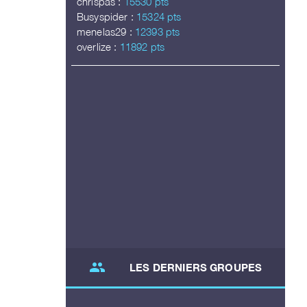
chrispas :
15530 pts
Busyspider :
15324 pts
menelas29 :
12393 pts
overlize :
11892 pts
group
LES DERNIERS GROUPES