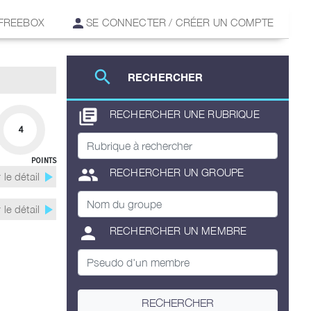
 FREEBOX
SE CONNECTER / CRÉER UN COMPTE
search
RECHERCHER
library_books
RECHERCHER UNE RUBRIQUE
4
POINTS
group
RECHERCHER UN GROUPE
play_arrow
 le détail
play_arrow
 le détail
person
RECHERCHER UN MEMBRE
RECHERCHER