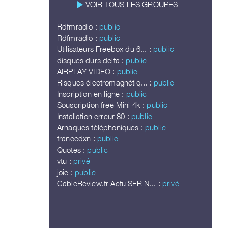
play_arrow
VOIR TOUS LES GROUPES
Rdfmradio :
public
Rdfmradio :
public
Utilisateurs Freebox du 6... :
public
disques durs delta :
public
AIRPLAY VIDEO :
public
Risques électromagnétiq... :
public
Inscription en ligne :
public
Souscription free Mini 4k :
public
Installation erreur 80 :
public
Arnaques téléphoniques :
public
francedxn :
public
Quotes :
public
vtu :
privé
joie :
public
CableReview.fr Actu SFR N... :
privé