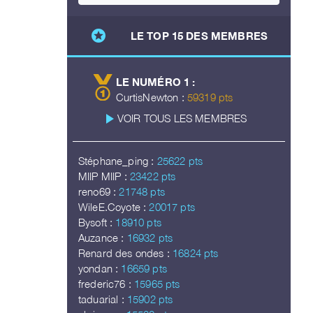
stars
LE TOP 15 DES MEMBRES
LE NUMÉRO 1 :
CurtisNewton :
59319 pts
play_arrow
VOIR TOUS LES MEMBRES
Stéphane_ping :
25622 pts
MIIP MIIP :
23422 pts
reno69 :
21748 pts
WileE.Coyote :
20017 pts
Bysoft :
18910 pts
Auzance :
16932 pts
Renard des ondes :
16824 pts
yondan :
16659 pts
frederic76 :
15965 pts
taduarial :
15902 pts