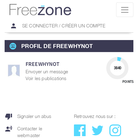
person
SE CONNECTER / CRÉER UN COMPTE
PROFIL DE FREEWHYNOT
FREEWHYNOT
3840
Envoyer un message
Voir les publications
POINTS
thumb_down
Signaler un abus
Retrouvez nous sur :
record_voice_over
Contacter le
webmaster