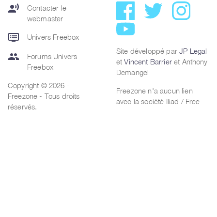
record_voice_over
Contacter le
webmaster
dvr
Univers Freebox
Site développé par
JP Legal
group
Forums Univers
et
Vincent Barrier
et Anthony
Freebox
Demangel
Copyright © 2026 -
Freezone n'a aucun lien
Freezone - Tous droits
avec la société Iliad / Free
réservés.