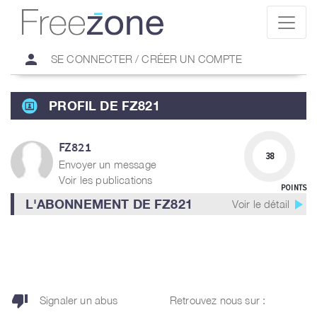
person
SE CONNECTER / CRÉER UN COMPTE
PROFIL DE FZ821
FZ821
38
Envoyer un message
Voir les publications
POINTS
play_arrow
L'ABONNEMENT DE FZ821
Voir le détail
thumb_down
Signaler un abus
Retrouvez nous sur :