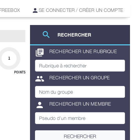
 FREEBOX
SE CONNECTER / CRÉER UN COMPTE
search
RECHERCHER
library_books
RECHERCHER UNE RUBRIQUE
1
POINTS
group
RECHERCHER UN GROUPE
person
RECHERCHER UN MEMBRE
RECHERCHER