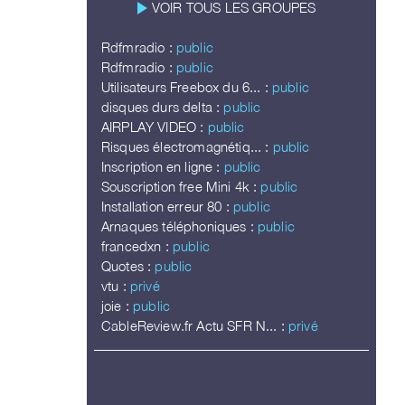
play_arrow
VOIR TOUS LES GROUPES
Rdfmradio :
public
Rdfmradio :
public
Utilisateurs Freebox du 6... :
public
disques durs delta :
public
AIRPLAY VIDEO :
public
Risques électromagnétiq... :
public
Inscription en ligne :
public
Souscription free Mini 4k :
public
Installation erreur 80 :
public
Arnaques téléphoniques :
public
francedxn :
public
Quotes :
public
vtu :
privé
joie :
public
CableReview.fr Actu SFR N... :
privé