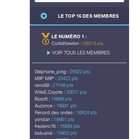
stars
LE TOP 15 DES MEMBRES
LE NUMÉRO 1 :
CurtisNewton :
59319 pts
play_arrow
VOIR TOUS LES MEMBRES
Stéphane_ping :
25622 pts
MIIP MIIP :
23422 pts
reno69 :
21748 pts
WileE.Coyote :
20017 pts
Bysoft :
18895 pts
Auzance :
16931 pts
Renard des ondes :
16824 pts
yondan :
16661 pts
frederic76 :
15965 pts
taduarial :
15902 pts