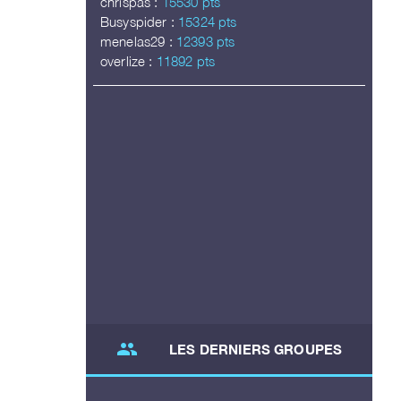
chrispas :
15530 pts
Busyspider :
15324 pts
menelas29 :
12393 pts
overlize :
11892 pts
group
LES DERNIERS GROUPES