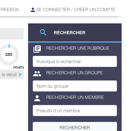
 FREEBOX
SE CONNECTER / CRÉER UN COMPTE
search
RECHERCHER
library_books
RECHERCHER UNE RUBRIQUE
2203
POINTS
group
RECHERCHER UN GROUPE
play_arrow
 le détail
person
RECHERCHER UN MEMBRE
RECHERCHER