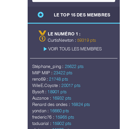
stars
LE TOP 15 DES MEMBRES
LE NUMÉRO 1 :
CurtisNewton :
59319 pts
play_arrow
VOIR TOUS LES MEMBRES
Stéphane_ping :
25622 pts
MIIP MIIP :
23422 pts
reno69 :
21748 pts
WileE.Coyote :
20017 pts
Bysoft :
18901 pts
Auzance :
16932 pts
Renard des ondes :
16824 pts
yondan :
16660 pts
frederic76 :
15965 pts
taduarial :
15902 pts