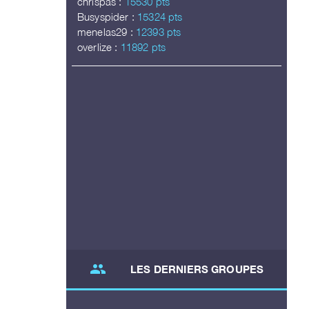
chrispas :
15530 pts
Busyspider :
15324 pts
menelas29 :
12393 pts
overlize :
11892 pts
group
LES DERNIERS GROUPES