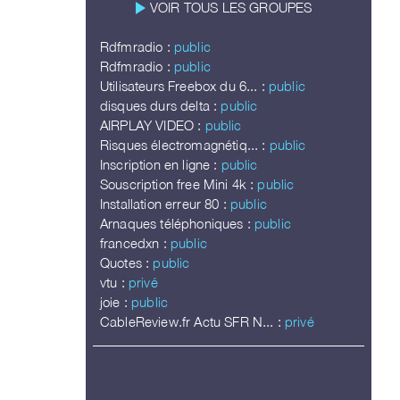
play_arrow
VOIR TOUS LES GROUPES
Rdfmradio :
public
Rdfmradio :
public
Utilisateurs Freebox du 6... :
public
disques durs delta :
public
AIRPLAY VIDEO :
public
Risques électromagnétiq... :
public
Inscription en ligne :
public
Souscription free Mini 4k :
public
Installation erreur 80 :
public
Arnaques téléphoniques :
public
francedxn :
public
Quotes :
public
vtu :
privé
joie :
public
CableReview.fr Actu SFR N... :
privé