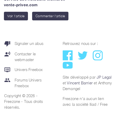
vente-privee.com
Voir l'article
Commenter l'article
thumb_down
Signaler un abus
Retrouvez nous sur :
record_voice_over
Contacter le
webmaster
dvr
Univers Freebox
Site développé par
JP Legal
group
Forums Univers
et
Vincent Barrier
et Anthony
Freebox
Demangel
Copyright © 2026 -
Freezone n'a aucun lien
Freezone - Tous droits
avec la société Iliad / Free
réservés.