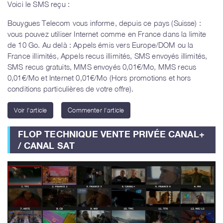
Voici le SMS reçu :
Bouygues Telecom vous informe, depuis ce pays (Suisse) :
vous pouvez utiliser Internet comme en France dans la limite
de 10 Go. Au delà : Appels émis vers Europe/DOM ou la
France illimités, Appels recus illimités, SMS envoyés illimités,
SMS recus gratuits, MMS envoyés 0,01€/Mo, MMS recus
0,01€/Mo et Internet 0,01€/Mo (Hors promotions et hors
conditions particulières de votre offre).
Voir l'article
Commenter l'article
FLOP TECHNIQUE VENTE PRIVÉE CANAL+
/ CANAL SAT