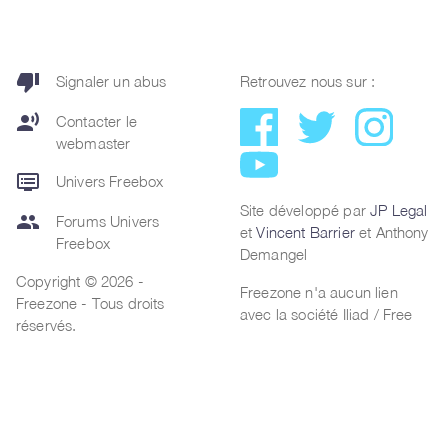
thumb_down
Signaler un abus
Retrouvez nous sur :
record_voice_over
Contacter le
webmaster
dvr
Univers Freebox
Site développé par
JP Legal
group
Forums Univers
et
Vincent Barrier
et Anthony
Freebox
Demangel
Copyright © 2026 -
Freezone n'a aucun lien
Freezone - Tous droits
avec la société Iliad / Free
réservés.