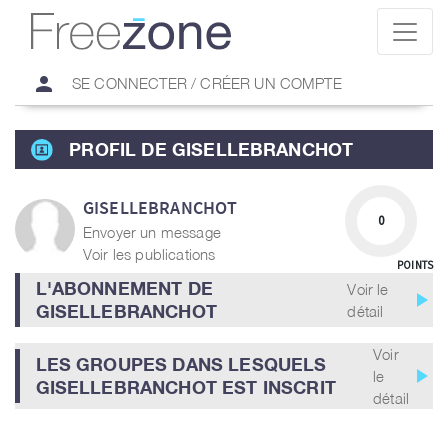
person
SE CONNECTER / CRÉER UN COMPTE
PROFIL DE GISELLEBRANCHOT
GISELLEBRANCHOT
0
Envoyer un message
Voir les publications
POINTS
L'ABONNEMENT DE
Voir le
play_arrow
GISELLEBRANCHOT
détail
Voir
LES GROUPES DANS LESQUELS
play_arrow
le
GISELLEBRANCHOT EST INSCRIT
détail