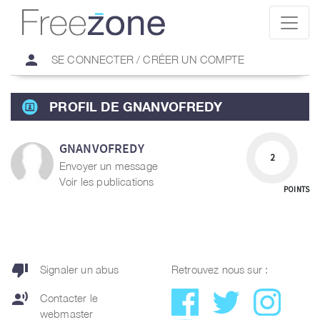
person
SE CONNECTER / CRÉER UN COMPTE
PROFIL DE GNANVOFREDY
GNANVOFREDY
2
Envoyer un message
Voir les publications
POINTS
thumb_down
Signaler un abus
Retrouvez nous sur :
record_voice_over
Contacter le
webmaster