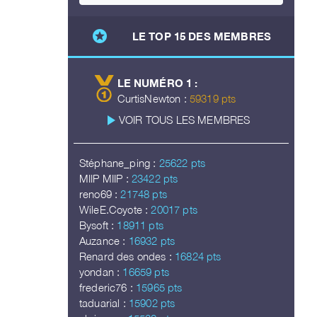
stars
LE TOP 15 DES MEMBRES
LE NUMÉRO 1 :
CurtisNewton :
59319 pts
play_arrow
VOIR TOUS LES MEMBRES
Stéphane_ping :
25622 pts
MIIP MIIP :
23422 pts
reno69 :
21748 pts
WileE.Coyote :
20017 pts
Bysoft :
18911 pts
Auzance :
16932 pts
Renard des ondes :
16824 pts
yondan :
16659 pts
frederic76 :
15965 pts
taduarial :
15902 pts