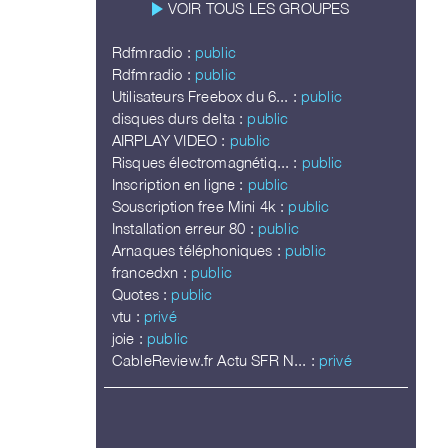
play_arrow
VOIR TOUS LES GROUPES
Rdfmradio :
public
Rdfmradio :
public
Utilisateurs Freebox du 6... :
public
disques durs delta :
public
AIRPLAY VIDEO :
public
Risques électromagnétiq... :
public
Inscription en ligne :
public
Souscription free Mini 4k :
public
Installation erreur 80 :
public
Arnaques téléphoniques :
public
francedxn :
public
Quotes :
public
vtu :
privé
joie :
public
CableReview.fr Actu SFR N... :
privé