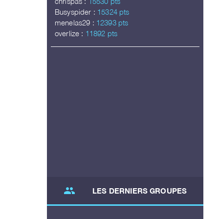
chrispas :
15530 pts
Busyspider :
15324 pts
menelas29 :
12393 pts
overlize :
11892 pts
group
LES DERNIERS GROUPES