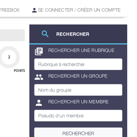
 FREEBOX
SE CONNECTER / CRÉER UN COMPTE
search
RECHERCHER
library_books
RECHERCHER UNE RUBRIQUE
2
POINTS
group
RECHERCHER UN GROUPE
person
RECHERCHER UN MEMBRE
RECHERCHER