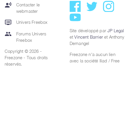
record_voice_over
Contacter le
webmaster
dvr
Univers Freebox
Site développé par
JP Legal
group
Forums Univers
et
Vincent Barrier
et Anthony
Freebox
Demangel
Copyright © 2026 -
Freezone n'a aucun lien
Freezone - Tous droits
avec la société Iliad / Free
réservés.