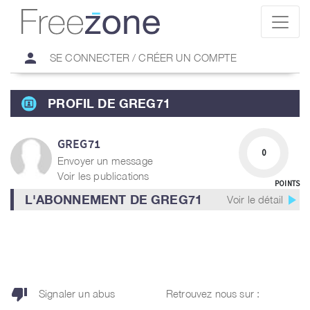
person
SE CONNECTER / CRÉER UN COMPTE
PROFIL DE GREG71
GREG71
0
Envoyer un message
Voir les publications
POINTS
play_arrow
L'ABONNEMENT DE GREG71
Voir le détail
thumb_down
Signaler un abus
Retrouvez nous sur :