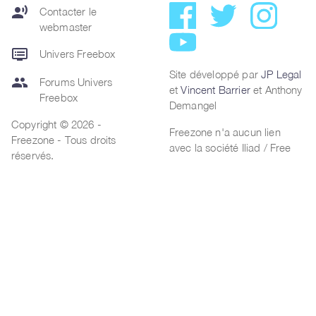
record_voice_over
Contacter le
webmaster
dvr
Univers Freebox
Site développé par
JP Legal
group
Forums Univers
et
Vincent Barrier
et Anthony
Freebox
Demangel
Copyright © 2026 -
Freezone n'a aucun lien
Freezone - Tous droits
avec la société Iliad / Free
réservés.