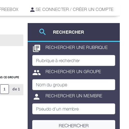
 FREEBOX
SE CONNECTER / CRÉER UN COMPTE
search
RECHERCHER
library_books
RECHERCHER UNE RUBRIQUE
group
RECHERCHER UN GROUPE
S CE GROUPE
1
de 1
person
RECHERCHER UN MEMBRE
RECHERCHER