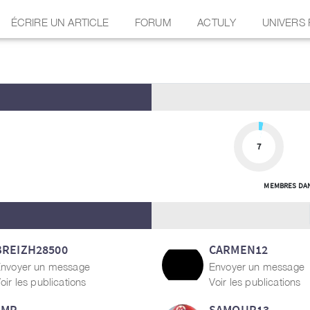
ÉCRIRE UN ARTICLE
FORUM
ACTULY
UNIVERS
7
MEMBRES DAN
BREIZH28500
CARMEN12
nvoyer un message
Envoyer un message
oir les publications
Voir les publications
LMP
SAMOUR13