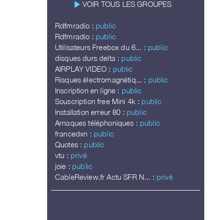
play_arrow
VOIR TOUS LES GROUPES
Rdfmradio :
public
Rdfmradio :
public
Utilisateurs Freebox du 6... :
public
disques durs delta :
public
AIRPLAY VIDEO :
public
Risques électromagnétiq... :
public
Inscription en ligne :
public
Souscription free Mini 4k :
public
Installation erreur 80 :
public
Arnaques téléphoniques :
public
francedxn :
public
Quotes :
public
vtu :
privé
joie :
public
CableReview.fr Actu SFR N... :
privé