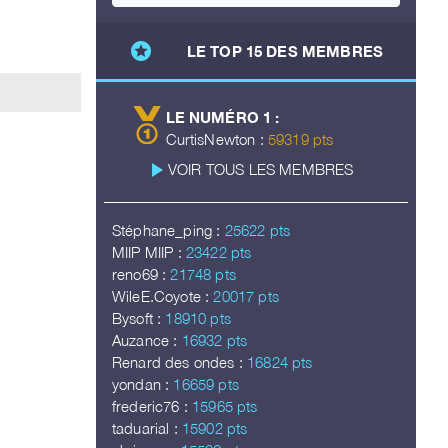
stars
LE TOP 15 DES MEMBRES
LE NUMÉRO 1 :
CurtisNewton :
59319 pts
play_arrow
VOIR TOUS LES MEMBRES
Stéphane_ping :
25622 pts
MIIP MIIP :
23422 pts
reno69 :
21748 pts
WileE.Coyote :
20017 pts
Bysoft :
18910 pts
Auzance :
16932 pts
Renard des ondes :
16824 pts
yondan :
16659 pts
frederic76 :
15965 pts
taduarial :
15902 pts