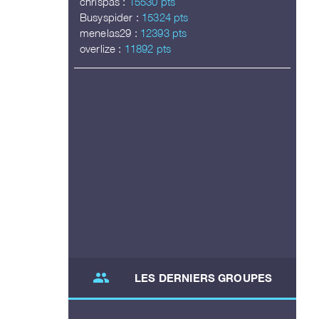
chrispas :
15530 pts
Busyspider :
15324 pts
menelas29 :
12393 pts
overlize :
11892 pts
group
LES DERNIERS GROUPES