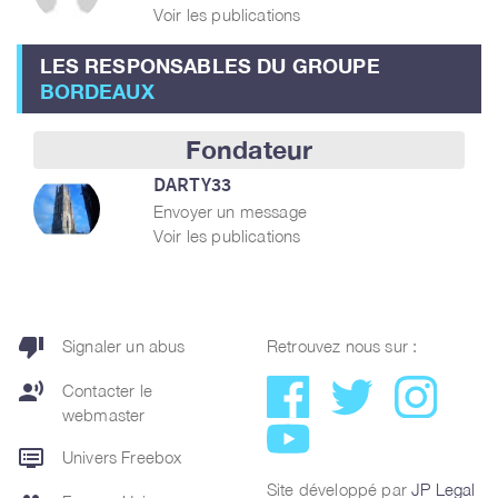
Voir les publications
LES RESPONSABLES DU GROUPE
BORDEAUX
Fondateur
DARTY33
Envoyer un message
Voir les publications
thumb_down
Signaler un abus
Retrouvez nous sur :
record_voice_over
Contacter le
webmaster
dvr
Univers Freebox
Site développé par
JP Legal