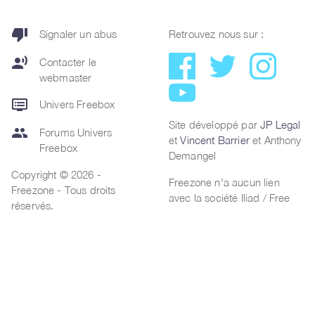
thumb_down
Signaler un abus
Retrouvez nous sur :
record_voice_over
Contacter le
webmaster
dvr
Univers Freebox
Site développé par
JP Legal
group
Forums Univers
et
Vincent Barrier
et Anthony
Freebox
Demangel
Copyright © 2026 -
Freezone n'a aucun lien
Freezone - Tous droits
avec la société Iliad / Free
réservés.