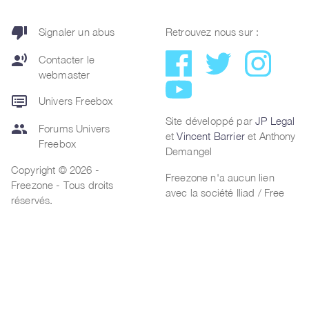
thumb_down
Signaler un abus
Retrouvez nous sur :
record_voice_over
Contacter le
webmaster
dvr
Univers Freebox
Site développé par
JP Legal
group
Forums Univers
et
Vincent Barrier
et Anthony
Freebox
Demangel
Copyright © 2026 -
Freezone n'a aucun lien
Freezone - Tous droits
avec la société Iliad / Free
réservés.