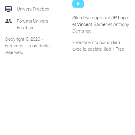
dvr
Univers Freebox
Site développé par
JP Legal
group
Forums Univers
et
Vincent Barrier
et Anthony
Freebox
Demangel
Copyright © 2026 -
Freezone n'a aucun lien
Freezone - Tous droits
avec la société Iliad / Free
réservés.