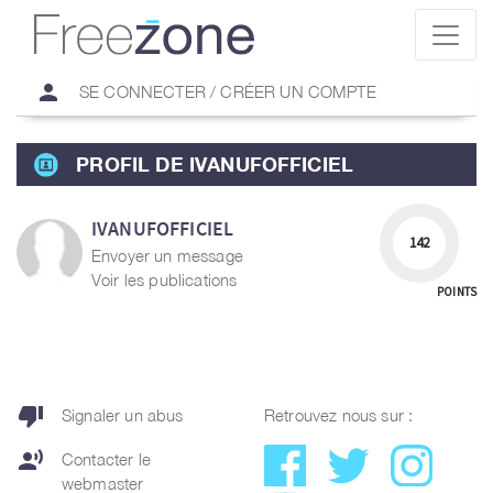
person
SE CONNECTER / CRÉER UN COMPTE
PROFIL DE IVANUFOFFICIEL
IVANUFOFFICIEL
142
Envoyer un message
Voir les publications
POINTS
thumb_down
Signaler un abus
Retrouvez nous sur :
record_voice_over
Contacter le
webmaster