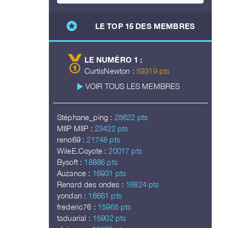
stars
LE TOP 15 DES MEMBRES
LE NUMÉRO 1 :
CurtisNewton :
59319 pts
play_arrow
VOIR TOUS LES MEMBRES
Stéphane_ping :
25622 pts
MIIP MIIP :
23422 pts
reno69 :
21748 pts
WileE.Coyote :
20017 pts
Bysoft :
18886 pts
Auzance :
16931 pts
Renard des ondes :
16824 pts
yondan :
16661 pts
frederic76 :
15965 pts
taduarial :
15902 pts