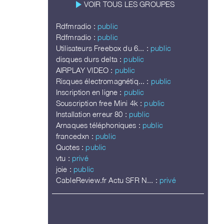
play_arrow
VOIR TOUS LES GROUPES
Rdfmradio :
public
Rdfmradio :
public
Utilisateurs Freebox du 6... :
public
disques durs delta :
public
AIRPLAY VIDEO :
public
Risques électromagnétiq... :
public
Inscription en ligne :
public
Souscription free Mini 4k :
public
Installation erreur 80 :
public
Arnaques téléphoniques :
public
francedxn :
public
Quotes :
public
vtu :
privé
joie :
public
CableReview.fr Actu SFR N... :
privé