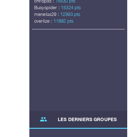
chrispas :
15530 pts
Busyspider :
15324 pts
menelas29 :
12393 pts
overlize :
11892 pts
group
LES DERNIERS GROUPES