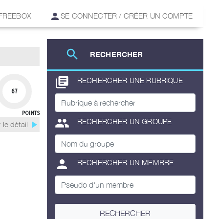
 FREEBOX
SE CONNECTER / CRÉER UN COMPTE
search
RECHERCHER
library_books
RECHERCHER UNE RUBRIQUE
67
POINTS
group
RECHERCHER UN GROUPE
play_arrow
 le détail
person
RECHERCHER UN MEMBRE
RECHERCHER