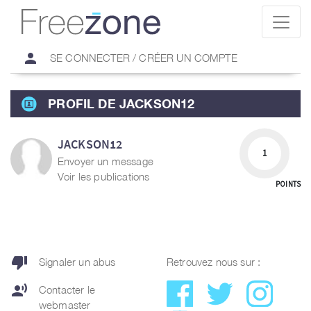
person
SE CONNECTER / CRÉER UN COMPTE
PROFIL DE JACKSON12
JACKSON12
1
Envoyer un message
Voir les publications
POINTS
thumb_down
Signaler un abus
Retrouvez nous sur :
record_voice_over
Contacter le
webmaster