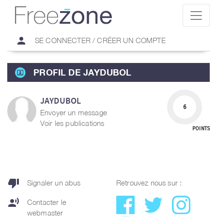
person
SE CONNECTER / CRÉER UN COMPTE
PROFIL DE JAYDUBOL
JAYDUBOL
6
Envoyer un message
Voir les publications
POINTS
thumb_down
Signaler un abus
Retrouvez nous sur :
record_voice_over
Contacter le
webmaster