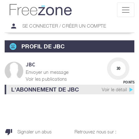
person
SE CONNECTER / CRÉER UN COMPTE
PROFIL DE JBC
JBC
30
Envoyer un message
Voir les publications
POINTS
play_arrow
L'ABONNEMENT DE JBC
Voir le détail
thumb_down
Signaler un abus
Retrouvez nous sur :