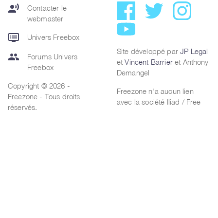
record_voice_over
Contacter le
webmaster
dvr
Univers Freebox
Site développé par
JP Legal
group
Forums Univers
et
Vincent Barrier
et Anthony
Freebox
Demangel
Copyright © 2026 -
Freezone n'a aucun lien
Freezone - Tous droits
avec la société Iliad / Free
réservés.