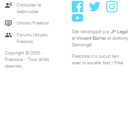
record_voice_over
Contacter le
webmaster
dvr
Univers Freebox
Site développé par
JP Legal
group
Forums Univers
et
Vincent Barrier
et Anthony
Freebox
Demangel
Copyright © 2026 -
Freezone n'a aucun lien
Freezone - Tous droits
avec la société Iliad / Free
réservés.