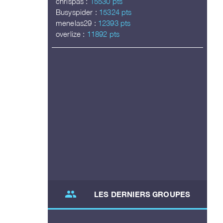
chrispas :
15530 pts
Busyspider :
15324 pts
menelas29 :
12393 pts
overlize :
11892 pts
group
LES DERNIERS GROUPES