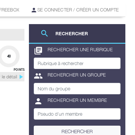
 FREEBOX
SE CONNECTER / CRÉER UN COMPTE
search
RECHERCHER
library_books
RECHERCHER UNE RUBRIQUE
40
POINTS
group
RECHERCHER UN GROUPE
play_arrow
 le détail
person
RECHERCHER UN MEMBRE
RECHERCHER