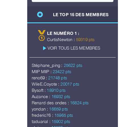
stars
LE TOP 15 DES MEMBRES
LE NUMÉRO 1 :
CurtisNewton :
59319 pts
play_arrow
VOIR TOUS LES MEMBRES
Stéphane_ping :
25622 pts
MIIP MIIP :
23422 pts
reno69 :
21748 pts
WileE.Coyote :
20017 pts
Bysoft :
18910 pts
Auzance :
16932 pts
Renard des ondes :
16824 pts
yondan :
16659 pts
frederic76 :
15965 pts
taduarial :
15902 pts