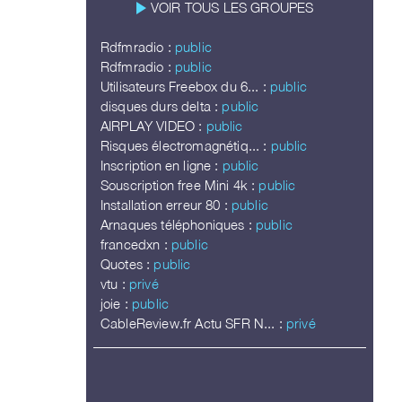
play_arrow
VOIR TOUS LES GROUPES
Rdfmradio :
public
Rdfmradio :
public
Utilisateurs Freebox du 6... :
public
disques durs delta :
public
AIRPLAY VIDEO :
public
Risques électromagnétiq... :
public
Inscription en ligne :
public
Souscription free Mini 4k :
public
Installation erreur 80 :
public
Arnaques téléphoniques :
public
francedxn :
public
Quotes :
public
vtu :
privé
joie :
public
CableReview.fr Actu SFR N... :
privé