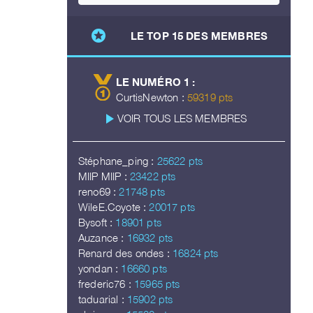
stars
LE TOP 15 DES MEMBRES
LE NUMÉRO 1 :
CurtisNewton :
59319 pts
play_arrow
VOIR TOUS LES MEMBRES
Stéphane_ping :
25622 pts
MIIP MIIP :
23422 pts
reno69 :
21748 pts
WileE.Coyote :
20017 pts
Bysoft :
18901 pts
Auzance :
16932 pts
Renard des ondes :
16824 pts
yondan :
16660 pts
frederic76 :
15965 pts
taduarial :
15902 pts