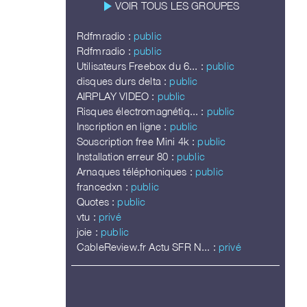
play_arrow
VOIR TOUS LES GROUPES
Rdfmradio :
public
Rdfmradio :
public
Utilisateurs Freebox du 6... :
public
disques durs delta :
public
AIRPLAY VIDEO :
public
Risques électromagnétiq... :
public
Inscription en ligne :
public
Souscription free Mini 4k :
public
Installation erreur 80 :
public
Arnaques téléphoniques :
public
francedxn :
public
Quotes :
public
vtu :
privé
joie :
public
CableReview.fr Actu SFR N... :
privé