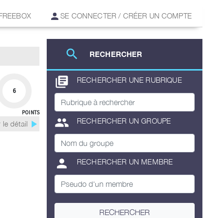
 FREEBOX
SE CONNECTER / CRÉER UN COMPTE
search
RECHERCHER
library_books
RECHERCHER UNE RUBRIQUE
6
POINTS
group
RECHERCHER UN GROUPE
play_arrow
 le détail
person
RECHERCHER UN MEMBRE
RECHERCHER