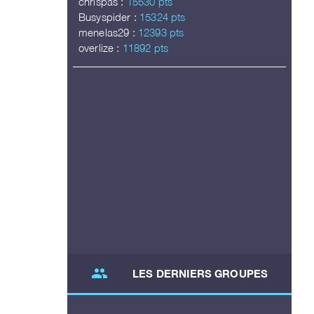
chrispas :
15530 pts
Busyspider :
15324 pts
menelas29 :
12393 pts
overlize :
11892 pts
group
LES DERNIERS GROUPES