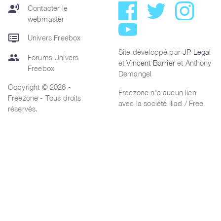
record_voice_over
Contacter le
webmaster
dvr
Univers Freebox
Site développé par
JP Legal
group
Forums Univers
et
Vincent Barrier
et Anthony
Freebox
Demangel
Copyright © 2026 -
Freezone n'a aucun lien
Freezone - Tous droits
avec la société Iliad / Free
réservés.