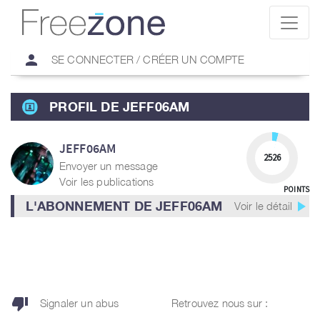
person
SE CONNECTER / CRÉER UN COMPTE
PROFIL DE JEFF06AM
JEFF06AM
2526
Envoyer un message
Voir les publications
POINTS
play_arrow
L'ABONNEMENT DE JEFF06AM
Voir le détail
thumb_down
Signaler un abus
Retrouvez nous sur :