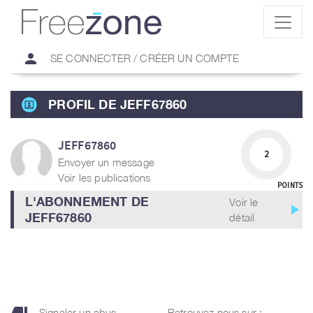
person
SE CONNECTER / CRÉER UN COMPTE
PROFIL DE JEFF67860
JEFF67860
2
Envoyer un message
Voir les publications
POINTS
L'ABONNEMENT DE
Voir le
play_arrow
JEFF67860
détail
Signaler un abus
Retrouvez nous sur :