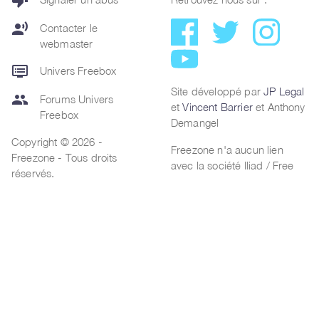
thumb_down
record_voice_over
Contacter le
webmaster
dvr
Univers Freebox
Site développé par
JP Legal
group
Forums Univers
et
Vincent Barrier
et Anthony
Freebox
Demangel
Copyright © 2026 -
Freezone n'a aucun lien
Freezone - Tous droits
avec la société Iliad / Free
réservés.