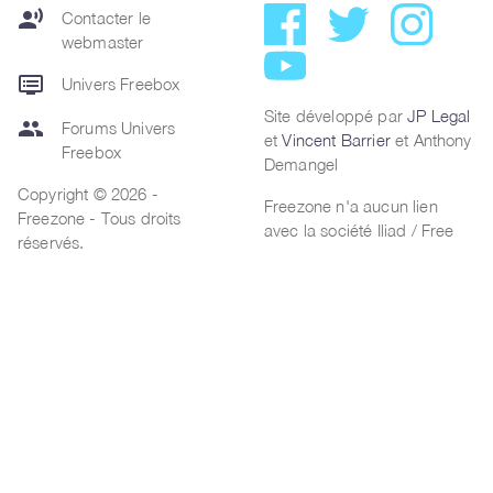
record_voice_over
Contacter le
webmaster
dvr
Univers Freebox
Site développé par
JP Legal
group
Forums Univers
et
Vincent Barrier
et Anthony
Freebox
Demangel
Copyright © 2026 -
Freezone n'a aucun lien
Freezone - Tous droits
avec la société Iliad / Free
réservés.