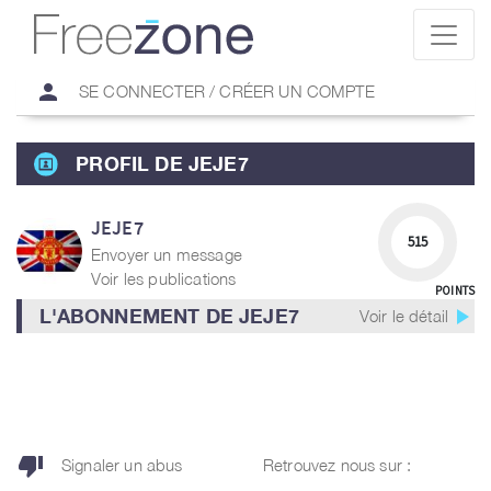
person
SE CONNECTER / CRÉER UN COMPTE
PROFIL DE JEJE7
JEJE7
515
Envoyer un message
Voir les publications
POINTS
play_arrow
L'ABONNEMENT DE JEJE7
Voir le détail
thumb_down
Signaler un abus
Retrouvez nous sur :