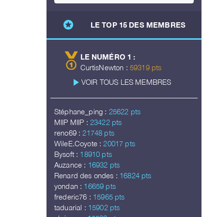
stars
LE TOP 15 DES MEMBRES
LE NUMÉRO 1 :
CurtisNewton :
59319 pts
play_arrow
VOIR TOUS LES MEMBRES
Stéphane_ping :
25622 pts
MIIP MIIP :
23422 pts
reno69 :
21748 pts
WileE.Coyote :
20017 pts
Bysoft :
18910 pts
Auzance :
16932 pts
Renard des ondes :
16824 pts
yondan :
16659 pts
frederic76 :
15965 pts
taduarial :
15902 pts