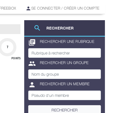
 FREEBOX
SE CONNECTER / CRÉER UN COMPTE
search
RECHERCHER
library_books
RECHERCHER UNE RUBRIQUE
7
POINTS
group
RECHERCHER UN GROUPE
person
RECHERCHER UN MEMBRE
RECHERCHER