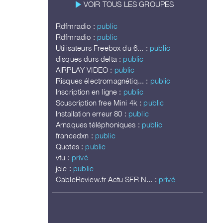
play_arrow
VOIR TOUS LES GROUPES
Rdfmradio :
public
Rdfmradio :
public
Utilisateurs Freebox du 6... :
public
disques durs delta :
public
AIRPLAY VIDEO :
public
Risques électromagnétiq... :
public
Inscription en ligne :
public
Souscription free Mini 4k :
public
Installation erreur 80 :
public
Arnaques téléphoniques :
public
francedxn :
public
Quotes :
public
vtu :
privé
joie :
public
CableReview.fr Actu SFR N... :
privé