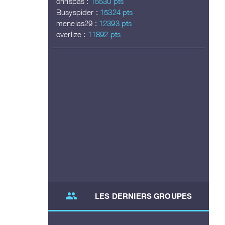
chrispas :
15530 pts
Busyspider :
15324 pts
menelas29 :
12393 pts
overlize :
11892 pts
group
LES DERNIERS GROUPES