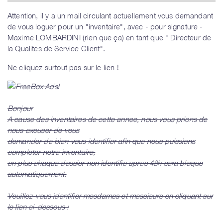
Attention, il y a un mail circulant actuellement vous demandant
de vous loguer pour un "inventaire", avec - pour signature -
Maxime LOMBARDINI (rien que ça) en tant que " Directeur de
la Qualites de Service Client".
Ne cliquez surtout pas sur le lien !
Bonjour
A cause des inventaires de cette annee, nous vous prions de
nous excuser de vous
demander de bien vous identifier afin que nous puissions
completer notre inventaire,
en plus chaque dossier non identifie apres 48h sera bloque
automatiquement.
Veuillez-vous identifier mesdames et messieurs en cliquant sur
le lien ci-dessous :