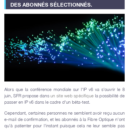
DES ABONNÉS SÉLECTIONNÉS.
Alors que la conférence mondiale sur l'IP v6 va s'ouvrir le 8
juin, SFR propose dans
un site web spécifique
la possibilité de
passer en IP v6 dans le cadre d'un béta-test.
Cependant, certaines personnes ne semblent avoir reçu aucun
e-mail de confirmation, et les abonnés à la Fibre Optique n'ont
qu'à patienter pour l'instant puisque cela ne leur semble pas