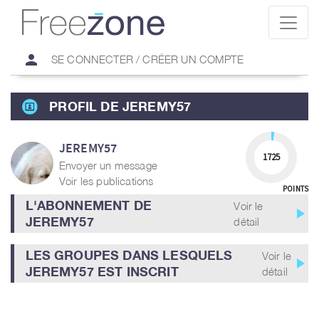
person
SE CONNECTER / CRÉER UN COMPTE
PROFIL DE JEREMY57
JEREMY57
1725
Envoyer un message
Voir les publications
POINTS
L'ABONNEMENT DE
Voir le
play_arrow
JEREMY57
détail
LES GROUPES DANS LESQUELS
Voir le
play_arrow
JEREMY57 EST INSCRIT
détail