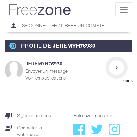
person
SE CONNECTER / CRÉER UN COMPTE
PROFIL DE JEREMYH76930
JEREMYH76930
5
Envoyer un message
Voir les publications
POINTS
thumb_down
Signaler un abus
Retrouvez nous sur :
record_voice_over
Contacter le
webmaster