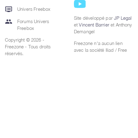
dvr
Univers Freebox
Site développé par
JP Legal
group
Forums Univers
et
Vincent Barrier
et Anthony
Freebox
Demangel
Copyright © 2026 -
Freezone n'a aucun lien
Freezone - Tous droits
avec la société Iliad / Free
réservés.