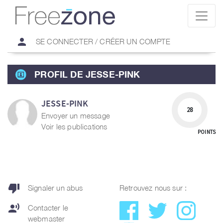
person
SE CONNECTER / CRÉER UN COMPTE
PROFIL DE JESSE-PINK
JESSE-PINK
28
Envoyer un message
Voir les publications
POINTS
thumb_down
Signaler un abus
Retrouvez nous sur :
record_voice_over
Contacter le
webmaster