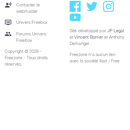
record_voice_over
Contacter le
webmaster
dvr
Univers Freebox
Site développé par
JP Legal
group
Forums Univers
et
Vincent Barrier
et Anthony
Freebox
Demangel
Copyright © 2026 -
Freezone n'a aucun lien
Freezone - Tous droits
avec la société Iliad / Free
réservés.