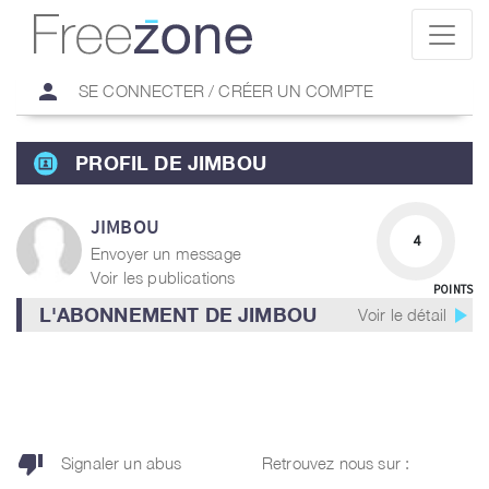
person
SE CONNECTER / CRÉER UN COMPTE
PROFIL DE JIMBOU
JIMBOU
4
Envoyer un message
Voir les publications
POINTS
play_arrow
L'ABONNEMENT DE JIMBOU
Voir le détail
thumb_down
Signaler un abus
Retrouvez nous sur :