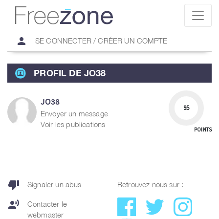
person
SE CONNECTER / CRÉER UN COMPTE
PROFIL DE JO38
JO38
95
Envoyer un message
Voir les publications
POINTS
thumb_down
Signaler un abus
Retrouvez nous sur :
record_voice_over
Contacter le
webmaster