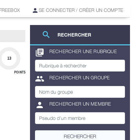
 FREEBOX
SE CONNECTER / CRÉER UN COMPTE
search
RECHERCHER
library_books
RECHERCHER UNE RUBRIQUE
13
POINTS
group
RECHERCHER UN GROUPE
person
RECHERCHER UN MEMBRE
RECHERCHER