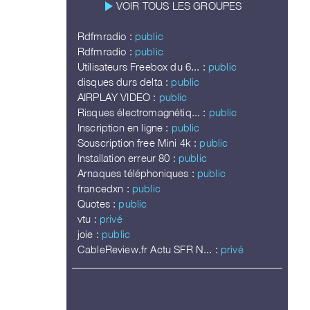
play_arrow
VOIR TOUS LES GROUPES
Rdfmradio :
public
Rdfmradio :
public
Utilisateurs Freebox du 6... :
public
disques durs delta :
public
AIRPLAY VIDEO :
public
Risques électromagnétiq... :
public
Inscription en ligne :
public
Souscription free Mini 4k :
public
Installation erreur 80 :
public
Arnaques téléphoniques :
public
francedxn :
public
Quotes :
public
vtu :
privé
joie :
public
CableReview.fr Actu SFR N... :
privé