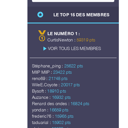
stars
LE TOP 15 DES MEMBRES
LE NUMÉRO 1 :
CurtisNewton :
59319 pts
play_arrow
VOIR TOUS LES MEMBRES
Stéphane_ping :
25622 pts
MIIP MIIP :
23422 pts
reno69 :
21748 pts
WileE.Coyote :
20017 pts
Bysoft :
18910 pts
Auzance :
16932 pts
Renard des ondes :
16824 pts
yondan :
16659 pts
frederic76 :
15965 pts
taduarial :
15902 pts