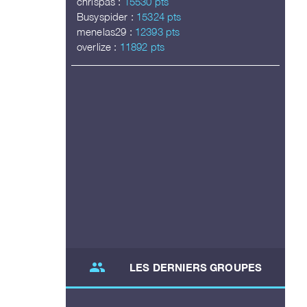
chrispas :
15530 pts
Busyspider :
15324 pts
menelas29 :
12393 pts
overlize :
11892 pts
group
LES DERNIERS GROUPES