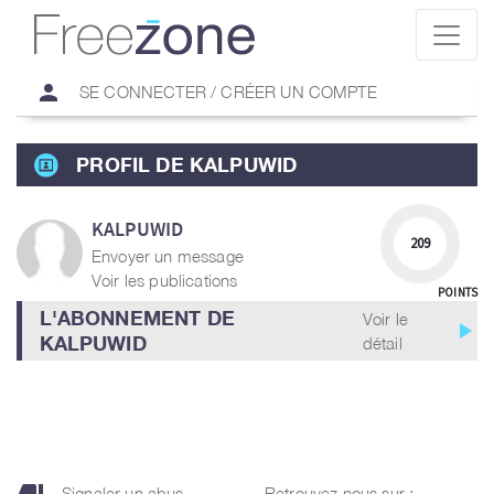
person
SE CONNECTER / CRÉER UN COMPTE
PROFIL DE KALPUWID
KALPUWID
209
Envoyer un message
Voir les publications
POINTS
L'ABONNEMENT DE
Voir le
play_arrow
KALPUWID
détail
Signaler un abus
Retrouvez nous sur :