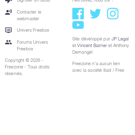
thumb_down
record_voice_over
Contacter le
webmaster
dvr
Univers Freebox
Site développé par
JP Legal
group
Forums Univers
et
Vincent Barrier
et Anthony
Freebox
Demangel
Copyright © 2026 -
Freezone n'a aucun lien
Freezone - Tous droits
avec la société Iliad / Free
réservés.