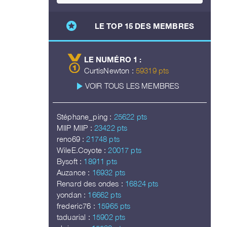
stars
LE TOP 15 DES MEMBRES
LE NUMÉRO 1 :
CurtisNewton :
59319 pts
play_arrow
VOIR TOUS LES MEMBRES
Stéphane_ping :
25622 pts
MIIP MIIP :
23422 pts
reno69 :
21748 pts
WileE.Coyote :
20017 pts
Bysoft :
18911 pts
Auzance :
16932 pts
Renard des ondes :
16824 pts
yondan :
16662 pts
frederic76 :
15965 pts
taduarial :
15902 pts