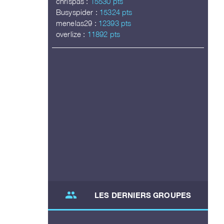
chrispas :
15530 pts
Busyspider :
15324 pts
menelas29 :
12393 pts
overlize :
11892 pts
group
LES DERNIERS GROUPES