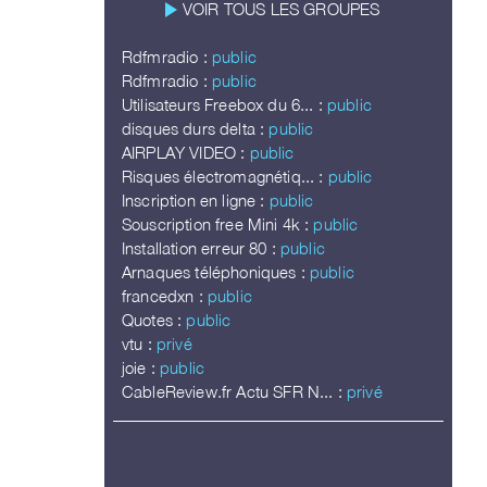
play_arrow
VOIR TOUS LES GROUPES
Rdfmradio :
public
Rdfmradio :
public
Utilisateurs Freebox du 6... :
public
disques durs delta :
public
AIRPLAY VIDEO :
public
Risques électromagnétiq... :
public
Inscription en ligne :
public
Souscription free Mini 4k :
public
Installation erreur 80 :
public
Arnaques téléphoniques :
public
francedxn :
public
Quotes :
public
vtu :
privé
joie :
public
CableReview.fr Actu SFR N... :
privé