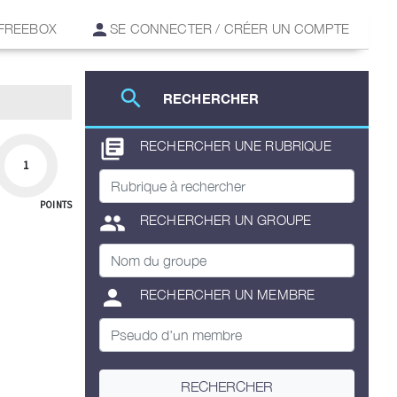
 FREEBOX
SE CONNECTER / CRÉER UN COMPTE
search
RECHERCHER
library_books
RECHERCHER UNE RUBRIQUE
1
POINTS
group
RECHERCHER UN GROUPE
person
RECHERCHER UN MEMBRE
RECHERCHER