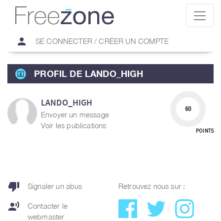
person
SE CONNECTER / CRÉER UN COMPTE
PROFIL DE LANDO_HIGH
LANDO_HIGH
60
Envoyer un message
Voir les publications
POINTS
thumb_down
Signaler un abus
Retrouvez nous sur :
record_voice_over
Contacter le
webmaster