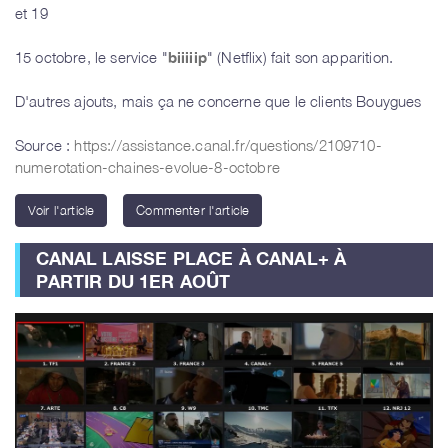
et 19
15 octobre, le service "
biiiiip
" (Netflix) fait son apparition.
D'autres ajouts, mais ça ne concerne que le clients Bouygues
Source :
https://assistance.canal.fr/questions/2109710-
numerotation-chaines-evolue-8-octobre
Voir l'article
Commenter l'article
CANAL LAISSE PLACE À CANAL+ À
PARTIR DU 1ER AOÛT