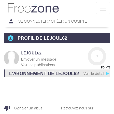
person
SE CONNECTER / CRÉER UN COMPTE
PROFIL DE LEJOUL62
LEJOUL62
1
Envoyer un message
Voir les publications
POINTS
play_arrow
L'ABONNEMENT DE LEJOUL62
Voir le détail
thumb_down
Signaler un abus
Retrouvez nous sur :