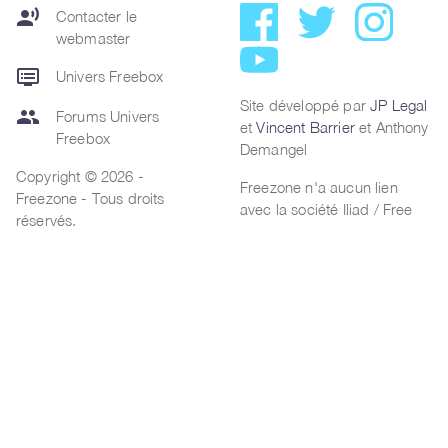
record_voice_over
Contacter le
webmaster
dvr
Univers Freebox
Site développé par
JP Legal
group
Forums Univers
et
Vincent Barrier
et Anthony
Freebox
Demangel
Copyright © 2026 -
Freezone n'a aucun lien
Freezone - Tous droits
avec la société Iliad / Free
réservés.