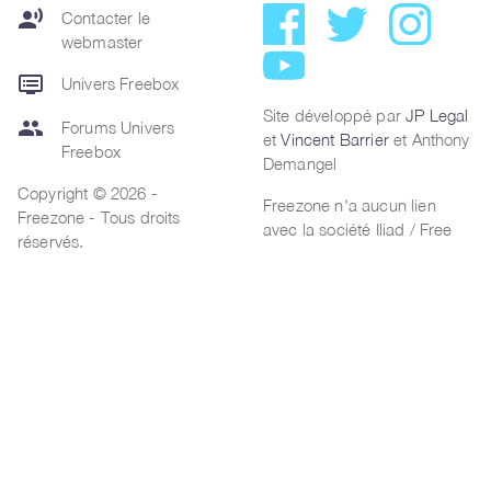
record_voice_over
Contacter le
webmaster
dvr
Univers Freebox
Site développé par
JP Legal
group
Forums Univers
et
Vincent Barrier
et Anthony
Freebox
Demangel
Copyright © 2026 -
Freezone n'a aucun lien
Freezone - Tous droits
avec la société Iliad / Free
réservés.