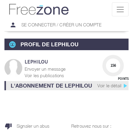
person
SE CONNECTER / CRÉER UN COMPTE
PROFIL DE LEPHILOU
LEPHILOU
156
Envoyer un message
Voir les publications
POINTS
play_arrow
L'ABONNEMENT DE LEPHILOU
Voir le détail
thumb_down
Signaler un abus
Retrouvez nous sur :