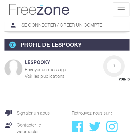
person
SE CONNECTER / CRÉER UN COMPTE
PROFIL DE LESPOOKY
LESPOOKY
1
Envoyer un message
Voir les publications
POINTS
thumb_down
Signaler un abus
Retrouvez nous sur :
record_voice_over
Contacter le
webmaster