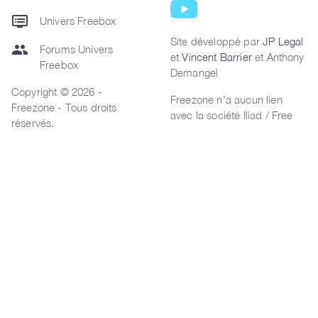
dvr
Univers Freebox
Site développé par
JP Legal
group
Forums Univers
et
Vincent Barrier
et Anthony
Freebox
Demangel
Copyright © 2026 -
Freezone n'a aucun lien
Freezone - Tous droits
avec la société Iliad / Free
réservés.