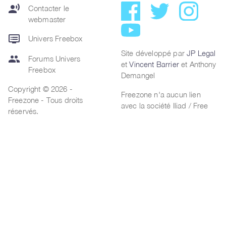
record_voice_over
Contacter le
webmaster
dvr
Univers Freebox
Site développé par
JP Legal
group
Forums Univers
et
Vincent Barrier
et Anthony
Freebox
Demangel
Copyright © 2026 -
Freezone n'a aucun lien
Freezone - Tous droits
avec la société Iliad / Free
réservés.