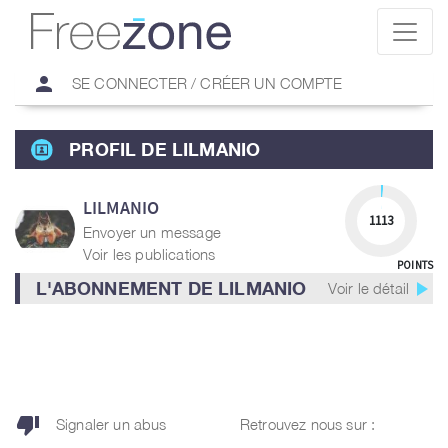
person
SE CONNECTER / CRÉER UN COMPTE
PROFIL DE LILMANIO
LILMANIO
1113
Envoyer un message
Voir les publications
POINTS
play_arrow
L'ABONNEMENT DE LILMANIO
Voir le détail
thumb_down
Signaler un abus
Retrouvez nous sur :