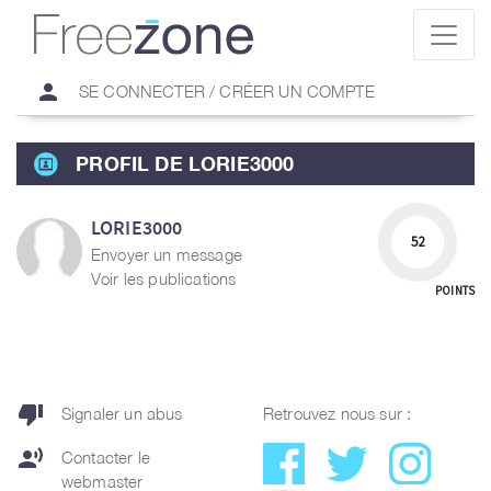
person
SE CONNECTER / CRÉER UN COMPTE
PROFIL DE LORIE3000
LORIE3000
52
Envoyer un message
Voir les publications
POINTS
thumb_down
Signaler un abus
Retrouvez nous sur :
record_voice_over
Contacter le
webmaster