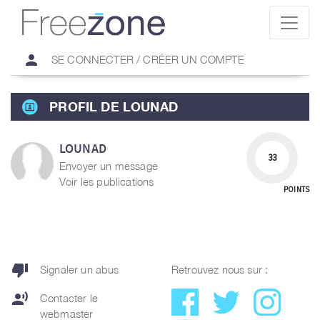
person
SE CONNECTER / CRÉER UN COMPTE
PROFIL DE LOUNAD
LOUNAD
33
Envoyer un message
Voir les publications
POINTS
thumb_down
Signaler un abus
Retrouvez nous sur :
record_voice_over
Contacter le
webmaster