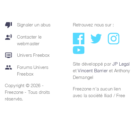
thumb_down
Signaler un abus
Retrouvez nous sur :
record_voice_over
Contacter le
webmaster
dvr
Univers Freebox
Site développé par
JP Legal
group
Forums Univers
et
Vincent Barrier
et Anthony
Freebox
Demangel
Copyright © 2026 -
Freezone n'a aucun lien
Freezone - Tous droits
avec la société Iliad / Free
réservés.