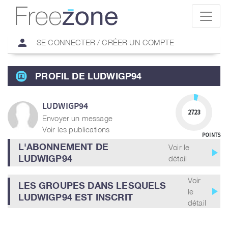
person
SE CONNECTER / CRÉER UN COMPTE
PROFIL DE LUDWIGP94
LUDWIGP94
2723
Envoyer un message
Voir les publications
POINTS
L'ABONNEMENT DE
Voir le
play_arrow
LUDWIGP94
détail
Voir
LES GROUPES DANS LESQUELS
play_arrow
le
LUDWIGP94 EST INSCRIT
détail