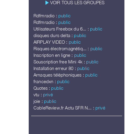
play_arrow
VOIR TOUS LES GROUPES
Rdfmradio :
public
Rdfmradio :
public
Utilisateurs Freebox du 6... :
public
disques durs delta :
public
AIRPLAY VIDEO :
public
Risques électromagnétiq... :
public
Inscription en ligne :
public
Souscription free Mini 4k :
public
Installation erreur 80 :
public
Arnaques téléphoniques :
public
francedxn :
public
Quotes :
public
vtu :
privé
joie :
public
CableReview.fr Actu SFR N... :
privé