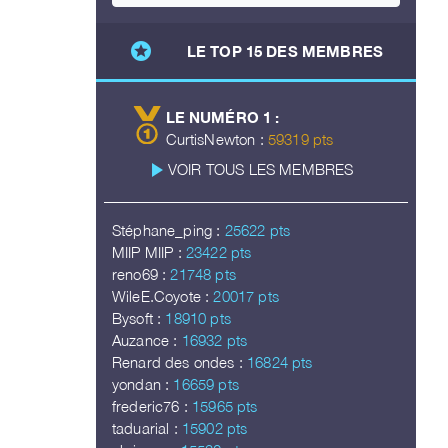
stars
LE TOP 15 DES MEMBRES
LE NUMÉRO 1 :
CurtisNewton :
59319 pts
play_arrow
VOIR TOUS LES MEMBRES
Stéphane_ping :
25622 pts
MIIP MIIP :
23422 pts
reno69 :
21748 pts
WileE.Coyote :
20017 pts
Bysoft :
18910 pts
Auzance :
16932 pts
Renard des ondes :
16824 pts
yondan :
16659 pts
frederic76 :
15965 pts
taduarial :
15902 pts