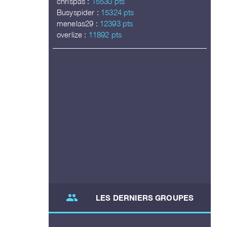
chrispas :
15530 pts
Busyspider :
15324 pts
menelas29 :
12393 pts
overlize :
11892 pts
group
LES DERNIERS GROUPES