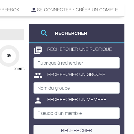
 FREEBOX
SE CONNECTER / CRÉER UN COMPTE
search
RECHERCHER
library_books
RECHERCHER UNE RUBRIQUE
39
POINTS
group
RECHERCHER UN GROUPE
person
RECHERCHER UN MEMBRE
RECHERCHER