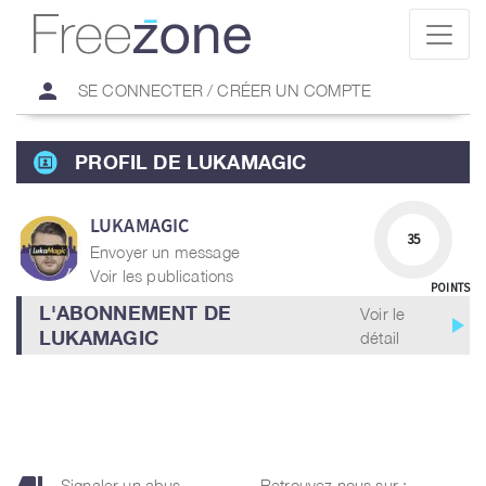
person
SE CONNECTER / CRÉER UN COMPTE
PROFIL DE LUKAMAGIC
LUKAMAGIC
35
Envoyer un message
Voir les publications
POINTS
L'ABONNEMENT DE
Voir le
play_arrow
LUKAMAGIC
détail
Signaler un abus
Retrouvez nous sur :