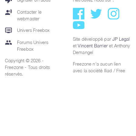
thumb_down
record_voice_over
Contacter le
webmaster
dvr
Univers Freebox
Site développé par
JP Legal
group
Forums Univers
et
Vincent Barrier
et Anthony
Freebox
Demangel
Copyright © 2026 -
Freezone n'a aucun lien
Freezone - Tous droits
avec la société Iliad / Free
réservés.